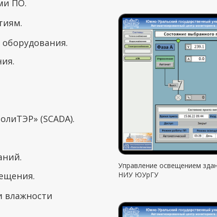
ми ПО.
тиям.
 оборудования.
ия.
олиТЭР» (SCADA).
аний.
Управление освещением здан
вещения.
НИУ ЮУрГУ
и влажности