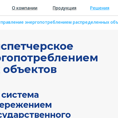
О компании
О компании
Продукция
Продукция
Решения
управление энергопотреблением распределенных об
испетчерское
ргопотреблением
 объектов
 система
бережением
сударственного